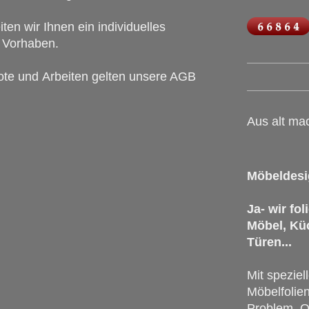
ten wir Ihnen ein individuelles
r Vorhaben.
ote
und
Arbeiten gelten unsere AGB
Aus alt ma
Möbeldes
Ja- wir fo
Möbel, Kü
Türen...
Mit speziel
Möbelfolien
Problem. O