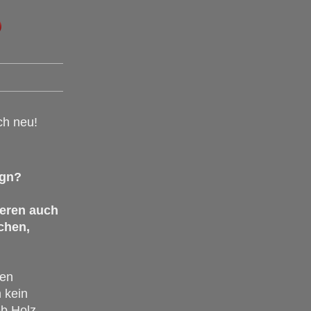
ch neu!
ign?
lieren auch
chen,
len
 kein
b Holz,