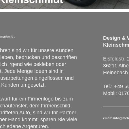
inschmidt
Design &
Kleinschm
ahren sind wir für unsere Kunden
kleben, bedrucken und beschriften
Eisfeldstr. 
sich irgend wie bekleben oder
36211 Alhe
t. Jede Menge Ideen sind in
Heinebach
usarbeitungen eingeflossen und
n Kunden umgesetzt.
Tel.: +49 
Mobil: 017
wurf für ein Firmenlogo bis zum
Schaufenster, dem Firmenschild,
ifteten Auto, sind wir Ihr Partner.
email: info@meh
iner Hand kommt, sparen Sie viele
schiedene Argenturen.