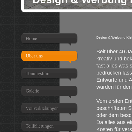
Home
Design & Werbung Kle
Seit über 40 J
Über uns
kreativ und be
fast alles was 
bedrucken läss
Tönungsfilm
Entwürfe und A
wurden für de
Galerie
Vom ersten Ent
Vollverklebungen
beschrifteten 
oder dem beschr
Da alles aus e
Teilfolierungen
Kosten für ver