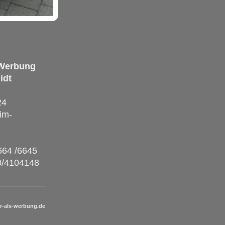
 Werbung
idt
24
im-
5664 /6645
0/4104148
r-als-werbung.de