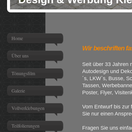
Home
Wir beschriften fas
Über uns
Seit über 33 Jahren 
Autodesign und Dekor
Tönungsfilm
´s, LKW`s, Busse, Sch
Tassen, Werbebanner
Galerie
Poster, Flyer, Visite
Vom Entwurf bis zur 
Vollverklebungen
Sie nur einen Anspre
Teilfolierungen
Fragen Sie uns einfa